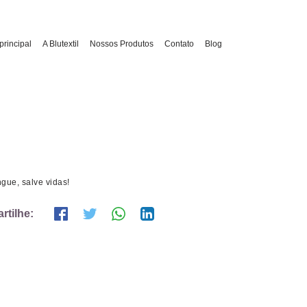
principal
A Blutextil
Nossos Produtos
Contato
Blog
gue, salve vidas!
tilhe: