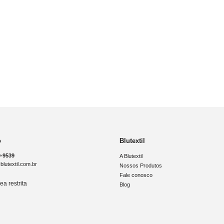
o
Blutextil
9-9539
A Blutextil
lutextil.com.br
Nossos Produtos
Fale conosco
ea restrita
Blog