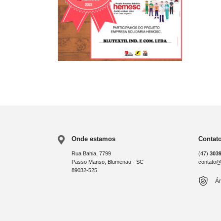
Onde estamos
Contat
Rua Bahia, 7799
(47)
303
Passo Manso, Blumenau - SC
contato@b
89032-525
Ár