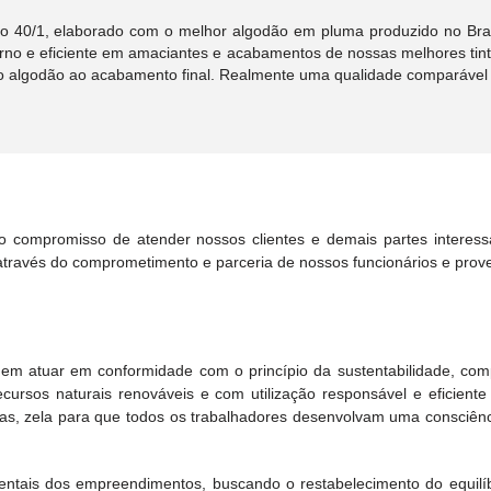
 40/1, elaborado com o melhor algodão em pluma produzido no Brasi
o e eficiente em amaciantes e acabamentos de nossas melhores tint
do algodão ao acabamento final. Realmente uma qualidade comparáve
o compromisso de atender nossos clientes e demais partes interess
través do comprometimento e parceria de nossos funcionários e prov
ada em atuar em conformidade com o princípio da sustentabilidade, c
 recursos naturais renováveis e com utilização responsável e eficie
uras, zela para que todos os trabalhadores desenvolvam uma consciên
ntais dos empreendimentos, buscando o restabelecimento do equilíbr