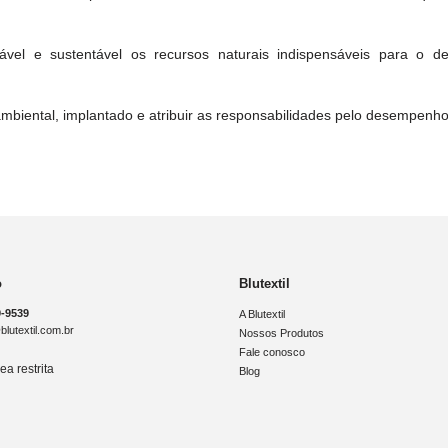
nsável e sustentável os recursos naturais indispensáveis para o 
biental, implantado e atribuir as responsabilidades pelo desempenho
o
Blutextil
9-9539
A Blutextil
lutextil.com.br
Nossos Produtos
Fale conosco
ea restrita
Blog