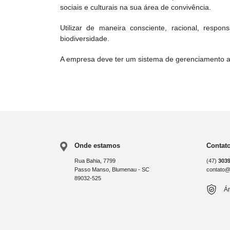
sociais e culturais na sua área de convivência.
Utilizar de maneira consciente, racional, respo
biodiversidade.
A empresa deve ter um sistema de gerenciamento am
Onde estamos
Contat
Rua Bahia, 7799
(47)
303
Passo Manso, Blumenau - SC
contato@b
89032-525
Ár