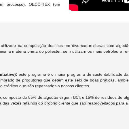
(em processo), OECO-TEX (em
 utilizado na composição dos fios em diversas misturas com algodã
sma matéria prima do poliester, sem utilizarmos mais petróleo e re-
tiative):
este programa é o maior programa de sustentabilidade da
mprado de produtores que detém este selo de boas práticas, ambien
o créditos que são repassados a nossos clientes.
 composto de 85% de algodão virgem BCI, e 15% de resíduos de algo
ia das vezes retalhos do próprio cliente que são reaproveitados par